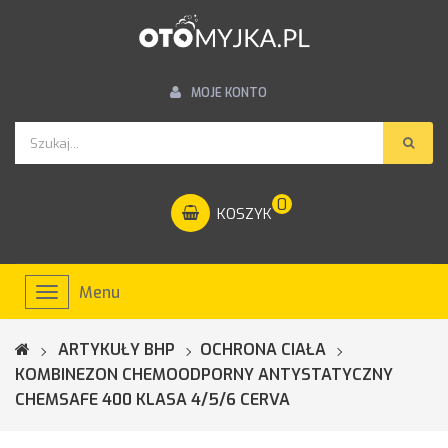
MOJE KONTO
0
KOSZYK
Menu
Toggle
navigation
ARTYKUŁY BHP
OCHRONA CIAŁA
KOMBINEZON CHEMOODPORNY ANTYSTATYCZNY
CHEMSAFE 400 KLASA 4/5/6 CERVA