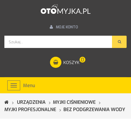
MOJE KONTO
0
KOSZYK
Menu
Toggle
navigation
URZĄDZENIA
MYJKI CIŚNIENIOWE
MYJKI PROFESJONALNE
BEZ PODGRZEWANIA WODY