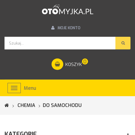
MOJE KONTO
0
KOSZYK
Menu
Toggle
navigation
CHEMIA
DO SAMOCHODU
KATEGORIE