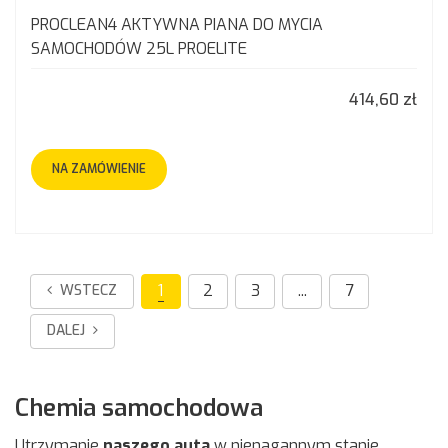
PROCLEAN4 AKTYWNA PIANA DO MYCIA
SAMOCHODÓW 25L PROELITE
414,60 zł
NA ZAMÓWIENIE
1
2
3
...
7
WSTECZ
DALEJ
Chemia samochodowa
Utrzymanie
naszego auta
w nienagannym stanie