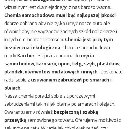
wizualnym jest dla niejednego z nas bardzo ważna.
Chemia samochodowa musi być najlepszej jakości
i
dobrze dobrana aby nie tylko umyć nasze auto ale
również aby nie wyrządzić żadnych szkód na lakierze i
innych elementach karoserii.
Chemia jest przy tym
bezpieczna i ekologiczna.
Chemia samochodowa
marki
Kärcher
jest przeznaczona do
mycia
samochodów, karoserii, opon, felg, szyb, plastików,
plandek, elementów metalowych i innych
. Doskonale
radzi sobie z
usuwaniem zabrudzeń po smarach i
olejach
.
Nasza chemia poradzi sobie z uporczywymi
zabrudzeniami takimi jak plamy po smarach i olejach.
Gwarantujemy również
bezpieczną i szybką
przesyłkę
zamówionego towaru. Oferujemy możliwość
zakupów na raty. W razie jakichkolwiek pytań, czy