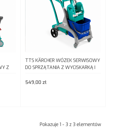
TTS KÄRCHER WÓZEK SERWISOWY
WY Z
DO SPRZĄTANIA Z WYCISKARKĄ I
LNY
KUWETAMI
549,00 zł
Pokazuje 1 - 3 z 3 elementów