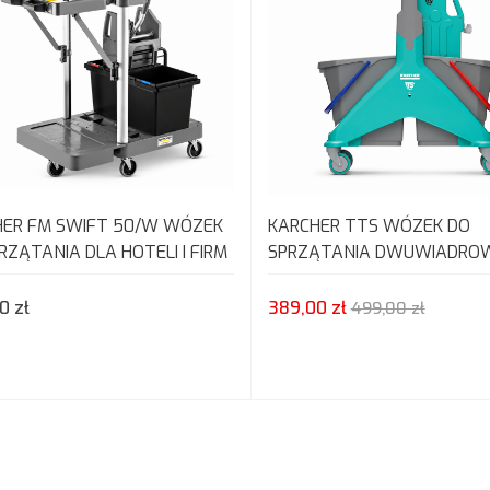
HER FM SWIFT 50/W WÓZEK
KARCHER TTS WÓZEK DO
RZĄTANIA DLA HOTELI I FIRM
SPRZĄTANIA DWUWIADRO
ĄTAJĄCYCH
WYCISKARKĄ PROFESJONA
0 zł
389,00 zł
499,00 zł