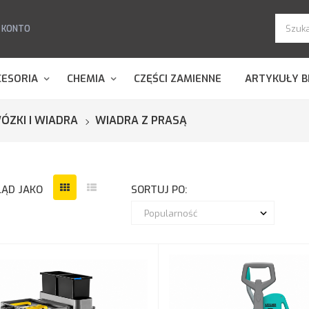
 KONTO
CESORIA
CHEMIA
CZĘŚCI ZAMIENNE
ARTYKUŁY B
ÓZKI I WIADRA
WIADRA Z PRASĄ
ĄD JAKO
SORTUJ PO: